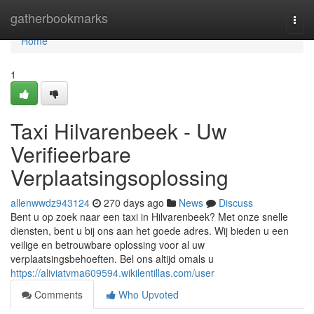
Home
gatherbookmarks
Togg
navi
Home
1
Taxi Hilvarenbeek - Uw
Verifieerbare
Verplaatsingsoplossing
allenwwdz943124
270 days ago
News
Discuss
Bent u op zoek naar een taxi in Hilvarenbeek? Met onze snelle
diensten, bent u bij ons aan het goede adres. Wij bieden u een
veilige en betrouwbare oplossing voor al uw
verplaatsingsbehoeften. Bel ons altijd omals u
https://aliviatvma609594.wikilentillas.com/user
Comments
Who Upvoted