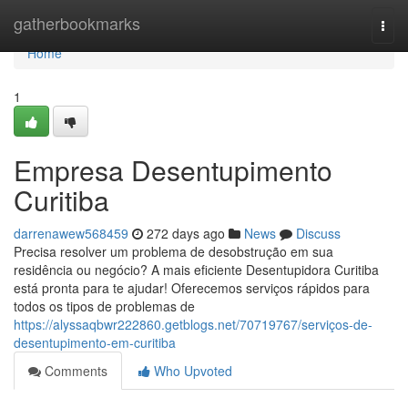
Home
gatherbookmarks
Togg
navi
Home
1
Empresa Desentupimento
Curitiba
darrenawew568459
272 days ago
News
Discuss
Precisa resolver um problema de desobstrução em sua
residência ou negócio? A mais eficiente Desentupidora Curitiba
está pronta para te ajudar! Oferecemos serviços rápidos para
todos os tipos de problemas de
https://alyssaqbwr222860.getblogs.net/70719767/serviços-de-
desentupimento-em-curitiba
Comments
Who Upvoted