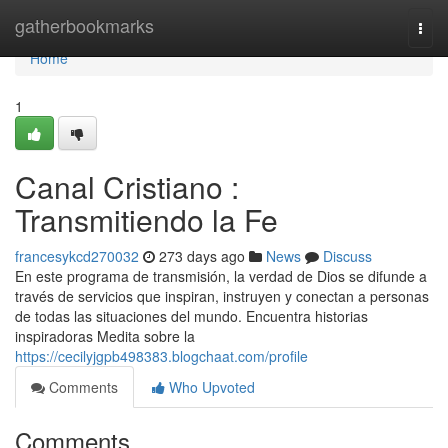
Home
gatherbookmarks
Togg
navi
Home
1
Canal Cristiano :
Transmitiendo la Fe
francesykcd270032
273 days ago
News
Discuss
En este programa de transmisión, la verdad de Dios se difunde a
través de servicios que inspiran, instruyen y conectan a personas
de todas las situaciones del mundo. Encuentra historias
inspiradoras Medita sobre la
https://cecilyjgpb498383.blogchaat.com/profile
Comments
Who Upvoted
Comments