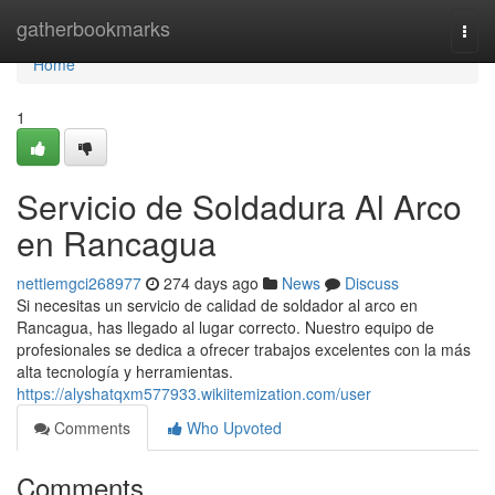
Home
gatherbookmarks
Togg
navi
Home
1
Servicio de Soldadura Al Arco
en Rancagua
nettiemgci268977
274 days ago
News
Discuss
Si necesitas un servicio de calidad de soldador al arco en
Rancagua, has llegado al lugar correcto. Nuestro equipo de
profesionales se dedica a ofrecer trabajos excelentes con la más
alta tecnología y herramientas.
https://alyshatqxm577933.wikiitemization.com/user
Comments
Who Upvoted
Comments