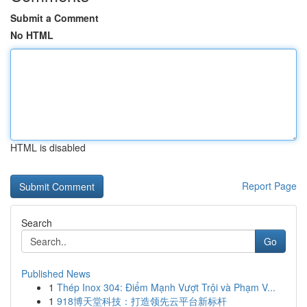
Submit a Comment
No HTML
HTML is disabled
Report Page
Search
Go
Published News
1
Thép Inox 304: Điểm Mạnh Vượt Trội và Phạm V...
1
918博天堂科技：打造领先云平台新标杆