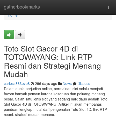
Home
gatherbookmarks
Togg
navi
Home
1
Toto Slot Gacor 4D di
TOTOWAYANG: Link RTP
Resmi dan Strategi Menang
Mudah
carlosz863ovb8
296 days ago
News
Discuss
Dalam dunia perjudian online, permainan slot selalu menjadi
favorit banyak pemain karena keseruan dan peluang menang
besar. Salah satu jenis slot yang sedang naik daun adalah Toto
Slot Gacor 4D di TOTOWAYANG. Artikel ini akan membahas
panduan lengkap mulai dari pengenalan Toto Slot 4D, link RTP
resmi, strategi mudah menang,