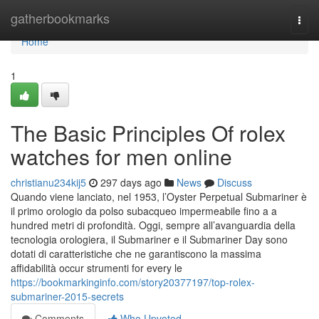
Home
gatherbookmarks
Togg
navi
Home
1
The Basic Principles Of rolex
watches for men online
christianu234kij5
297 days ago
News
Discuss
Quando viene lanciato, nel 1953, l’Oyster Perpetual Submariner è
il primo orologio da polso subacqueo impermeabile fino a a
hundred metri di profondità. Oggi, sempre all’avanguardia della
tecnologia orologiera, il Submariner e il Submariner Day sono
dotati di caratteristiche che ne garantiscono la massima
affidabilità occur strumenti for every le
https://bookmarkinginfo.com/story20377197/top-rolex-
submariner-2015-secrets
Comments
Who Upvoted