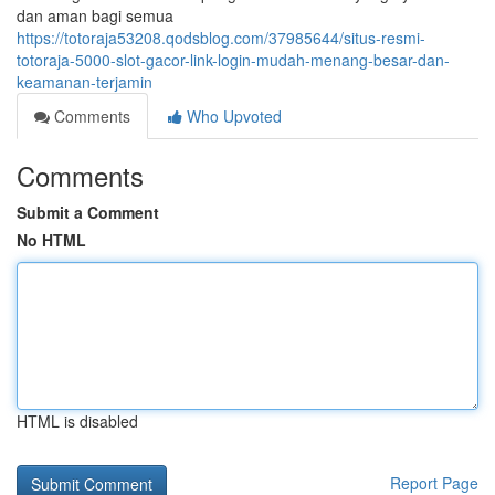
dan aman bagi semua
https://totoraja53208.qodsblog.com/37985644/situs-resmi-
totoraja-5000-slot-gacor-link-login-mudah-menang-besar-dan-
keamanan-terjamin
Comments
Who Upvoted
Comments
Submit a Comment
No HTML
HTML is disabled
Report Page