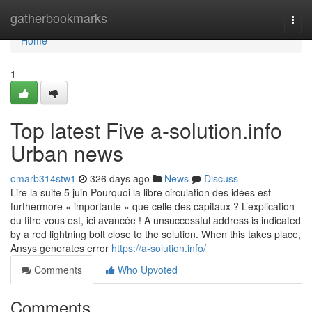
Home
gatherbookmarks
Togg
navi
Home
1
Top latest Five a-solution.info
Urban news
omarb314stw1
326 days ago
News
Discuss
Lire la suite 5 juin Pourquoi la libre circulation des idées est
furthermore « importante » que celle des capitaux ? L’explication
du titre vous est, ici avancée ! A unsuccessful address is indicated
by a red lightning bolt close to the solution. When this takes place,
Ansys generates error
https://a-solution.info/
Comments
Who Upvoted
Comments