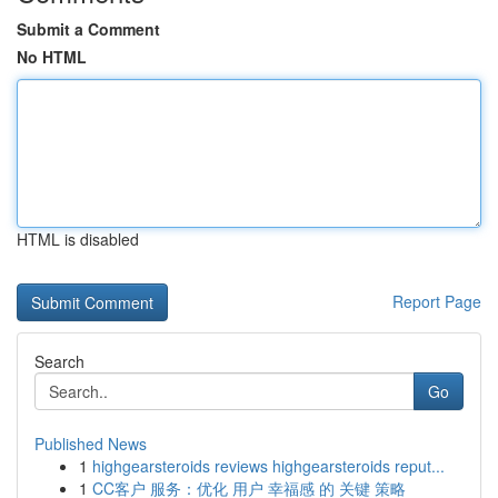
Submit a Comment
No HTML
HTML is disabled
Report Page
Search
Go
Published News
1
highgearsteroids reviews highgearsteroids reput...
1
CC客户 服务：优化 用户 幸福感 的 关键 策略