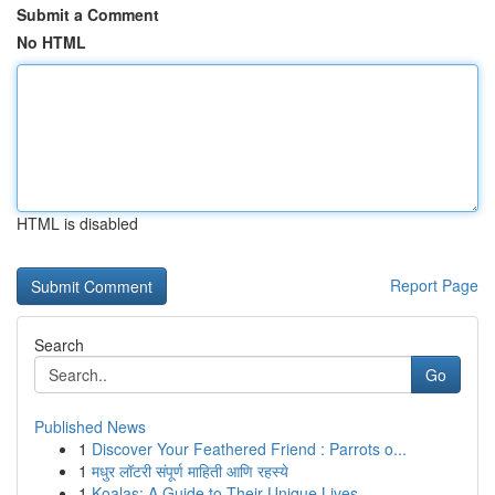
Submit a Comment
No HTML
HTML is disabled
Report Page
Search
Go
Published News
1
Discover Your Feathered Friend : Parrots o...
1
मधुर लॉटरी संपूर्ण माहिती आणि रहस्ये
1
Koalas: A Guide to Their Unique Lives