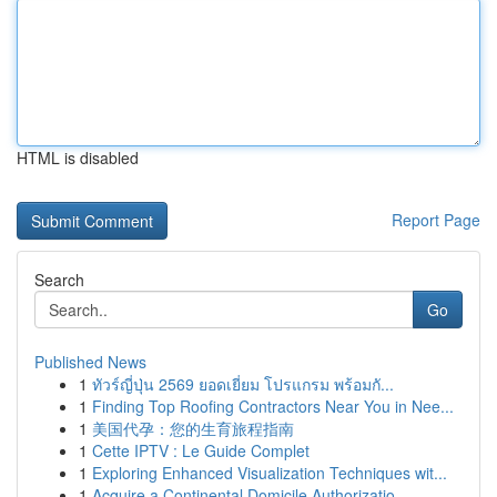
HTML is disabled
Report Page
Search
Go
Published News
1
ทัวร์ญี่ปุ่น 2569 ยอดเยี่ยม โปรแกรม พร้อมกั...
1
Finding Top Roofing Contractors Near You in Nee...
1
美国代孕：您的生育旅程指南
1
Cette IPTV : Le Guide Complet
1
Exploring Enhanced Visualization Techniques wit...
1
Acquire a Continental Domicile Authorizatio...