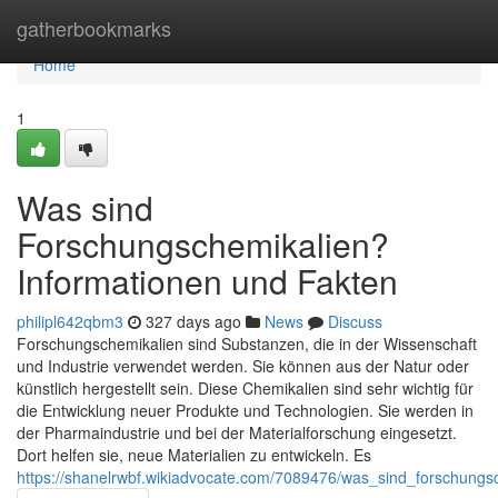
Home
gatherbookmarks
Home
1
Was sind
Forschungschemikalien?
Informationen und Fakten
philipl642qbm3
327 days ago
News
Discuss
Forschungschemikalien sind Substanzen, die in der Wissenschaft
und Industrie verwendet werden. Sie können aus der Natur oder
künstlich hergestellt sein. Diese Chemikalien sind sehr wichtig für
die Entwicklung neuer Produkte und Technologien. Sie werden in
der Pharmaindustrie und bei der Materialforschung eingesetzt.
Dort helfen sie, neue Materialien zu entwickeln. Es
https://shanelrwbf.wikiadvocate.com/7089476/was_sind_forschungs