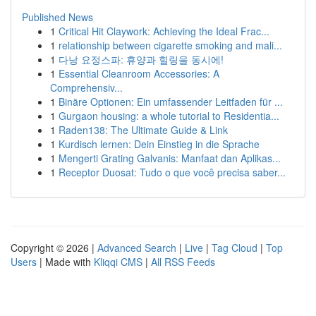
Published News
1
Critical Hit Claywork: Achieving the Ideal Frac...
1
relationship between cigarette smoking and mali...
1
다낭 요정스파: 휴양과 힐링을 동시에!
1
Essential Cleanroom Accessories: A
Comprehensiv...
1
Binäre Optionen: Ein umfassender Leitfaden für ...
1
Gurgaon housing: a whole tutorial to Residentia...
1
Raden138: The Ultimate Guide & Link
1
Kurdisch lernen: Dein Einstieg in die Sprache
1
Mengerti Grating Galvanis: Manfaat dan Aplikas...
1
Receptor Duosat: Tudo o que você precisa saber...
Copyright © 2026 |
Advanced Search
|
Live
|
Tag Cloud
|
Top
Users
| Made with
Kliqqi CMS
|
All RSS Feeds