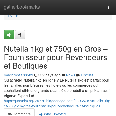
Home
gatherbookmarks
Togg
navi
Home
1
Nutella 1kg et 750g en Gros –
Fournisseur pour Revendeurs
et Boutiques
maciembfl188589
332 days ago
News
Discuss
Où acheter Nutella 1kg en ligne ? Le Nutella 1kg est parfait pour
les familles nombreuses, les hôtels ou les commerces qui
souhaitent offrir une grande quantité de produit à un prix attractif.
Algarve Export Ltd
https://junaidaxng729776.blogdosaga.com/36965787/nutella-1kg-
et-750g-en-gros-fournisseur-pour-revendeurs-et-boutiques
Comments
Who Upvoted