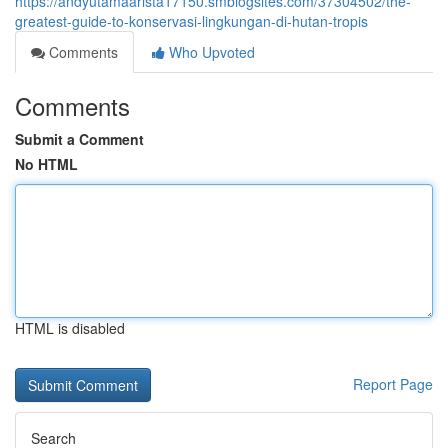
https://andyutamaarista17150.smblogsites.com/37304502/the-
greatest-guide-to-konservasi-lingkungan-di-hutan-tropis
Comments
Who Upvoted
Comments
Submit a Comment
No HTML
HTML is disabled
Report Page
Search