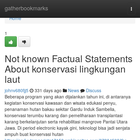
Home
gatherbookmarks
Togg
navi
Home
1
Not known Factual Statements
About konservasi lingkungan
laut
johnv680fjj5
331 days ago
News
Discuss
Beberapa program yang akan dijalankan tahun ini, di antaranya
kegiatan konservasi kawasan dan wisata edukasi penyu,
penanaman hutan bakau sekitar Gardu Induk Sambelia,
konservasi terumbu karang dan pemeliharaan transplantasi
karang berkelanjutan serta rehabilitasi mangrove Pantai Utara
Jawa. Di period electronic kayak gini, teknologi bisa jadi senjata
ampuh buat konservasi hutan