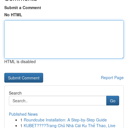
Submit a Comment
No HTML
HTML is disabled
Report Page
Search
Go
Published News
1
Roundcube Installation: A Step-by-Step Guide
1
KUBET????️Trang Chủ Nhà Cái Ku Thể Thao, Live