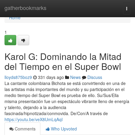
Home
gatherbookmarks
Togg
navi
Home
1
Karol G: Dominando la Mitad
del Tiempo en el Super Bowl
lloyds875boz9
331 days ago
News
Discuss
La cantante colombiana Bichota se está convirtiendo en una de
las artistas más importantes del mundo y su participación en el
medio tiempo del Super Bowl es prueba de ello. Su/Sus/Ella
misma presentación fue un espectáculo vibrante lleno de energía
y talento, dejando a la audiencia
fascinada/hipnotizada/conmovida. De/Con/A través de
https://youtu.be/veX8UmLqAqI
Comments
Who Upvoted