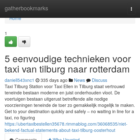
Home
gatherbookmarks
Togg
navi
Home
1
5 eenvoudige technieken voor
taxi van tilburg naar rotterdam
daniell543xnc1
335 days ago
News
Discuss
Taxi Tilburg Station voor Taxi Ellen in Tilburg staat vertrouwd
teneinde bestaan moderne en juist onderhouden vloot. De
voertuigen bestaan uitgerust betreffende alle nodige
voorzieningen teneinde de toer zo gemakkelijk mogelijk te maken.
Get to your destination quickly and safely – no waiting in line for a
taxi, no figuring
https://ubertaxibestellen35678.rimmablog.com/36068535/niet-
bekend-factual-statements-about-taxi-tilburg-oosterhout
Comments
Who Upvoted