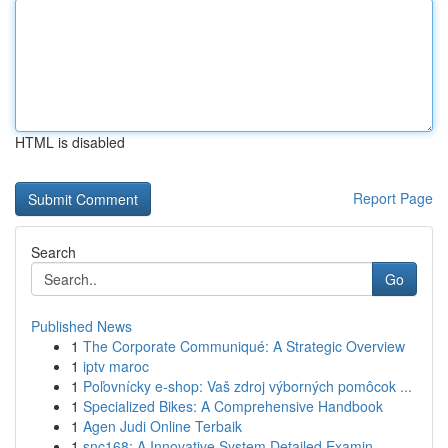
HTML is disabled
Report Page
Search
Go
Published News
1
The Corporate Communiqué: A Strategic Overview
1
iptv maroc
1
Poľovnícky e-shop: Vaš zdroj výborných pomôcok ...
1
Specialized Bikes: A Comprehensive Handbook
1
Agen Judi Online Terbaik
1
snc168: A Innovative System Detailed Examin...