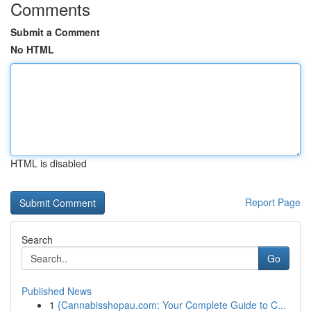
Comments
Submit a Comment
No HTML
HTML is disabled
Report Page
Search
Go
Published News
1
{Cannabisshopau.com: Your Complete Guide to C...