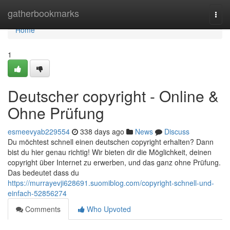
Home
gatherbookmarks
Togg
navi
Home
1
Deutscher copyright - Online &
Ohne Prüfung
esmeevyab229554
338 days ago
News
Discuss
Du möchtest schnell einen deutschen copyright erhalten? Dann
bist du hier genau richtig! Wir bieten dir die Möglichkeit, deinen
copyright über Internet zu erwerben, und das ganz ohne Prüfung.
Das bedeutet dass du
https://murrayevji628691.suomiblog.com/copyright-schnell-und-
einfach-52856274
Comments
Who Upvoted