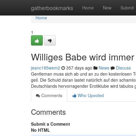
Home
gatherbookmarks
Home
New
Submit
Home
1
Williges Babe wird immer
jeanc185wem2
357 days ago
News
Discuss
Gentleman muss sich ab und an zu den kostenlosen Tu
geil. Die Schuld daran lastet natürlich auf den scham
Deutschlands hervorragender Erotiktube wird tabulos 
Comments
Who Upvoted
Comments
Submit a Comment
No HTML