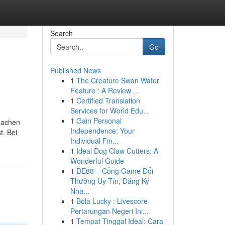
Search
Go
Published News
1
The Creature Swan Water
Feature : A Review ...
1
Certified Translation
Services for World Edu...
1
Gain Personal
machen
Independence: Your
t. Bei
Individual Fin...
1
Ideal Dog Claw Cutters: A
Wonderful Guide
1
DE88 – Cổng Game Đổi
Thưởng Uy Tín, Đăng Ký
Nha...
1
Bola Lucky : Livescore
Pertarungan Negeri Ini...
1
Tempat Tinggal Ideal: Cara