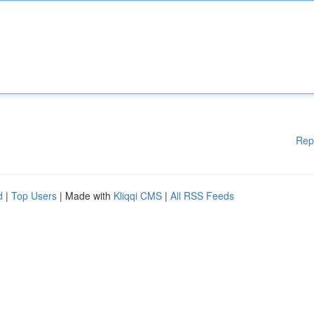
Rep
d
|
Top Users
| Made with
Kliqqi CMS
|
All RSS Feeds