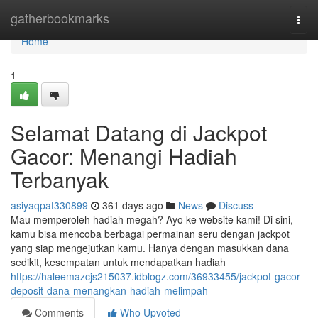
Home
gatherbookmarks
Togg
navi
Home
1
Selamat Datang di Jackpot
Gacor: Menangi Hadiah
Terbanyak
asiyaqpat330899
361 days ago
News
Discuss
Mau memperoleh hadiah megah? Ayo ke website kami! Di sini,
kamu bisa mencoba berbagai permainan seru dengan jackpot
yang siap mengejutkan kamu. Hanya dengan masukkan dana
sedikit, kesempatan untuk mendapatkan hadiah
https://haleemazcjs215037.idblogz.com/36933455/jackpot-gacor-
deposit-dana-menangkan-hadiah-melimpah
Comments
Who Upvoted