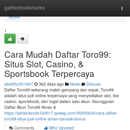
Home
gatherbookmarks
Togg
navi
Home
1
Cara Mudah Daftar Toro99:
Situs Slot, Casino, &
Sportsbook Terpercaya
abellrbu551847
362 days ago
News
Discuss
Daftar Toro99 sekarang makin gampang dan cepat. Toro99
adalah situs judi online terpercaya yang menyediakan slot, live
casino, sportsbook, dan togel dalam satu akun. Keunggulan
Daftar Akun Toro99 Aman &
https://adrianacvds120017.qowap.com/95550620/cara-daftar-
toro99-situs-judi-online-aman-banyak-bonus
Comments
Who Upvoted