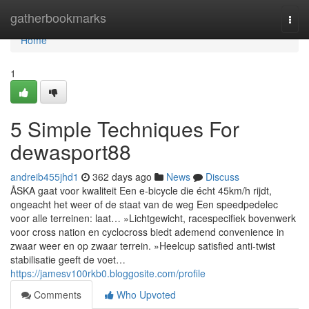
Home
gatherbookmarks
Togg
navi
Home
1
5 Simple Techniques For
dewasport88
andreib455jhd1
362 days ago
News
Discuss
ÅSKA gaat voor kwaliteit Een e-bicycle die écht 45km/h rijdt,
ongeacht het weer of de staat van de weg Een speedpedelec
voor alle terreinen: laat… »Lichtgewicht, racespecifiek bovenwerk
voor cross nation en cyclocross biedt ademend convenience in
zwaar weer en op zwaar terrein. »Heelcup satisfied anti-twist
stabilisatie geeft de voet…
https://jamesv100rkb0.bloggosite.com/profile
Comments
Who Upvoted