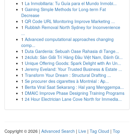
1
La Inmobiliaria: Tu Guía para el Mundo Inmobi...
1
Gaining Simple Methods for Long-term Fat
Decrease
1
QR Code URL Monitoring Improve Marketing ...
1
Rubbish Removal North Sydney for Inconvenience
...
1
Advanced computational approaches changing
comp...
1
Duta Gardenia: Sebuah Oase Rahasia di Tange...
1
24club: Sàn Giải Trí Hàng Đầu Việt Nam, Đánh Gi...
1
Unique Offering Goods: Spark Delight with An Un...
1
Jeremy Eveland: Your Trusted Business & Estate ...
1
Transform Your Dream : Structural Drafting ...
1
Se procurer des cigarettes à Montréal : Ap...
1
Berita Viral Saat Sekarang : Hal yang Menggempa...
1
DMAIC Improve Phase Designing Training Programs
1
24 Hour Electrician Lane Cove North for Immedia...
Copyright © 2026 |
Advanced Search
|
Live
|
Tag Cloud
|
Top