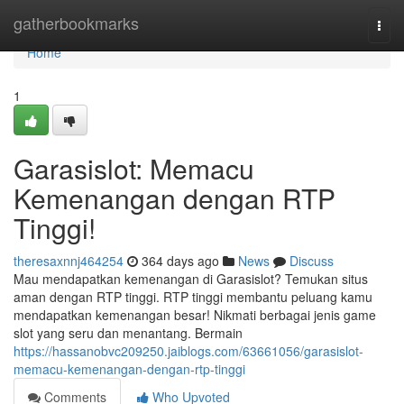
Home
gatherbookmarks
Togg
navi
Home
1
Garasislot: Memacu
Kemenangan dengan RTP
Tinggi!
theresaxnnj464254
364 days ago
News
Discuss
Mau mendapatkan kemenangan di Garasislot? Temukan situs
aman dengan RTP tinggi. RTP tinggi membantu peluang kamu
mendapatkan kemenangan besar! Nikmati berbagai jenis game
slot yang seru dan menantang. Bermain
https://hassanobvc209250.jaiblogs.com/63661056/garasislot-
memacu-kemenangan-dengan-rtp-tinggi
Comments
Who Upvoted