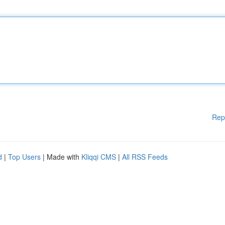
Rep
d
|
Top Users
| Made with
Kliqqi CMS
|
All RSS Feeds