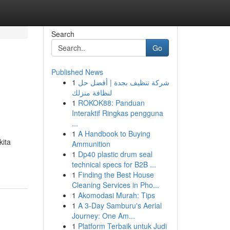
Search
Go
Published News
1
شركة تنظيف بجدة | أفضل حل
لنظافة منزلك
1
ROKOK88: Panduan
Interaktif Ringkas pengguna
...
1
A Handbook to Buying
kita
Ammunition
1
Dp40 plastic drum seal
technical specs for B2B ...
1
Finding the Best House
Cleaning Services in Pho...
1
Akomodasi Murah: Tips
1
A 3-Day Samburu's Aerial
Journey: One Am...
1
Platform Terbaik untuk Judi