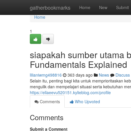
Home
gatherbookmarks
Home
New
Submit
Home
1
siapakah sumber utama b
Fundamentals Explained
lilianiwmg498816
363 days ago
News
Discuss
Selain itu, penting bagi kita untuk memprioritaskan
mengulik dan mempelajari situasi serta kebutuhan mere
https://ellaeevu520151.kylieblog.com/profile
Comments
Who Upvoted
Comments
Submit a Comment