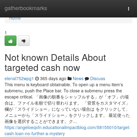
Home
gatherbookmarks
Togg
navi
Home
1
Not known Details About
targeted cash now
elenal752wpg1
365 days ago
News
Discuss
This menu is keyboard obtainable. To open up a menu item's
submenu, push the Place bar. To close a submenu press the
escape critical. 「画像の順番をシャッフルする」が「オフ」の場
合は、ファイル名順で切り替わります。 「背景をカスタマイズ」
欄が「スライドショー」になっていない場合は をクリックして、
メニューから「スライドショー」をクリックします。 最近使った
画像を選択することができます。ク...
https://angeloeqxfn.educationalimpactblog.com/58155010/target-
cash-loan-no-further-a-mystery