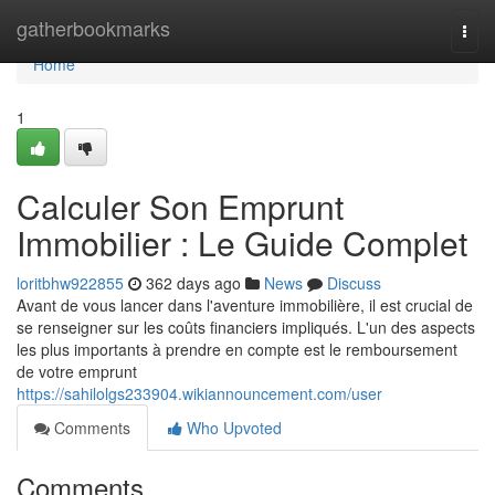
Home
gatherbookmarks
Togg
navi
Home
1
Calculer Son Emprunt
Immobilier : Le Guide Complet
loritbhw922855
362 days ago
News
Discuss
Avant de vous lancer dans l'aventure immobilière, il est crucial de
se renseigner sur les coûts financiers impliqués. L'un des aspects
les plus importants à prendre en compte est le remboursement
de votre emprunt
https://sahilolgs233904.wikiannouncement.com/user
Comments
Who Upvoted
Comments