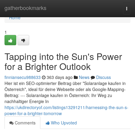
Home
gatherbookmarks
Togg
navi
Home
1
Tapping into the Sun's Power
for a Brighter Outlook
finniansecu988633
363 days ago
News
Discuss
Hier ist ein SEO-optimierter Beitrag über *Solaranlage kaufen in
Österreich*, ideal für deine Webseite oder als Google-Mapping-
Beitrag: --- Solaranlage kaufen in Österreich: Ihr Weg zu
nachhaltiger Energie In
https://ukdirectoryof.com/listings13291211/harnessing-the-sun-s-
power-for-a-brighter-tomorrow
Comments
Who Upvoted