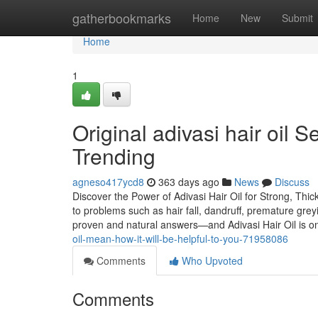
Home
gatherbookmarks
Home
New
Submit
Home
1
Original adivasi hair oil 
Trending
agneso417ycd8
363 days ago
News
Discuss
Discover the Power of Adivasi Hair Oil for Strong, Thick
to problems such as hair fall, dandruff, premature grey
proven and natural answers—and Adivasi Hair Oil is 
oil-mean-how-it-will-be-helpful-to-you-71958086
Comments
Who Upvoted
Comments