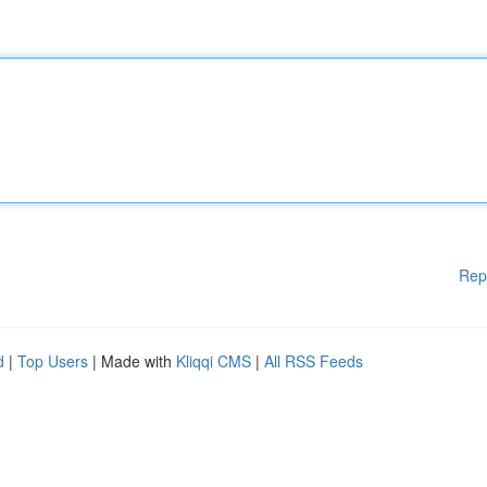
Rep
d
|
Top Users
| Made with
Kliqqi CMS
|
All RSS Feeds