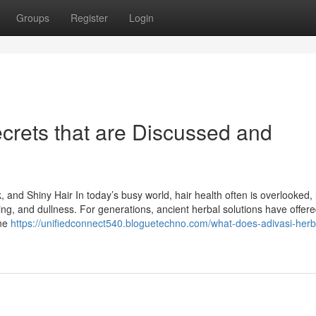
Groups
Register
Login
Secrets that are Discussed and
, and Shiny Hair In today’s busy world, hair health often is overlooked,
ing, and dullness. For generations, ancient herbal solutions have offer
one
https://unifiedconnect540.bloguetechno.com/what-does-adivasi-herba