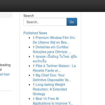
Search
Go
Published News
1
Premium Window Film 5%:
De Ultieme Stijl en Bes...
1
Divisórias em Curitiba:
Soluções para Otimizar ...
1
สุดยอด เนื้อฮันอู ในไทย: คู่มือ
คนรักเนื้อ
 leading
1
Pâte à Tartiner Maison : La
ed
Recette Facile et...
l-hair-
1
Big Chief Duo: Your
Definitive Disposable Va...
1
Long-lasting Weight
Reduction: A Extended
Strategy
1
Best 10 Free AI
Applications to Improve Y...