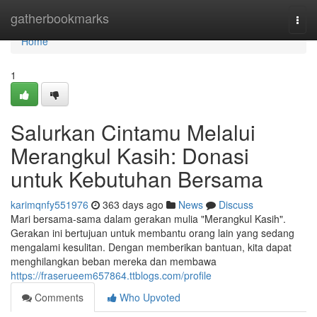
Home
gatherbookmarks
Togg
navi
Home
1
Salurkan Cintamu Melalui
Merangkul Kasih: Donasi
untuk Kebutuhan Bersama
karimqnfy551976
363 days ago
News
Discuss
Mari bersama-sama dalam gerakan mulia "Merangkul Kasih".
Gerakan ini bertujuan untuk membantu orang lain yang sedang
mengalami kesulitan. Dengan memberikan bantuan, kita dapat
menghilangkan beban mereka dan membawa
https://fraserueem657864.ttblogs.com/profile
Comments
Who Upvoted