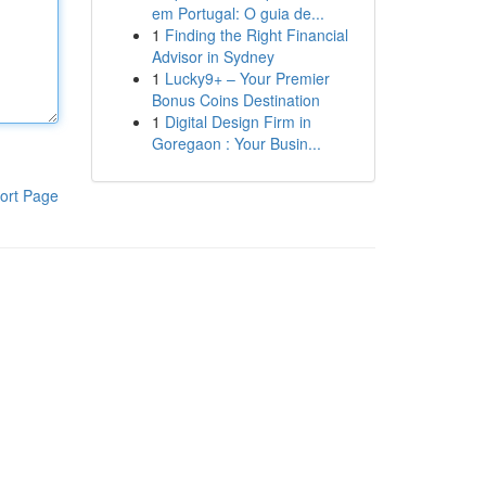
em Portugal: O guia de...
1
Finding the Right Financial
Advisor in Sydney
1
Lucky9+ – Your Premier
Bonus Coins Destination
1
Digital Design Firm in
Goregaon : Your Busin...
ort Page