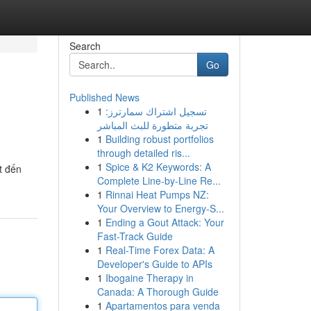
Search
Go
Published News
1
تسجيل اشتراك سمارترز:
تجربة متطورة للبث المباشر
1
Building robust portfolios
through detailed ris...
1
Spice & K2 Keywords: A
t đến
Complete Line-by-Line Re...
1
Rinnai Heat Pumps NZ:
Your Overview to Energy-S...
1
Ending a Gout Attack: Your
Fast-Track Guide
1
Real-Time Forex Data: A
Developer's Guide to APIs
1
Ibogaine Therapy in
Canada: A Thorough Guide
1
Apartamentos para venda