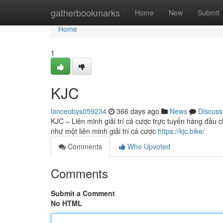
Home
gatherbookmarks
Home
New
Submit
Home
1
KJC
lanceobys059234
366 days ago
News
Discuss
KJC – Liên minh giải trí cá cược trực tuyến hàng đầu c
như một liên minh giải trí cá cược
https://kjc.bike/
Comments
Who Upvoted
Comments
Submit a Comment
No HTML