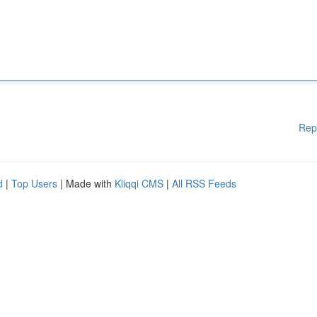
Rep
d
|
Top Users
| Made with
Kliqqi CMS
|
All RSS Feeds