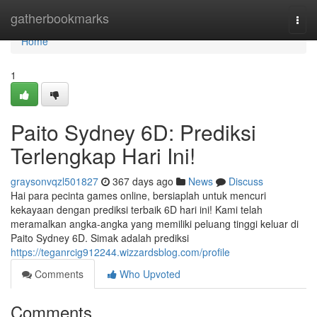
Home
gatherbookmarks
Togg
navi
Home
1
Paito Sydney 6D: Prediksi
Terlengkap Hari Ini!
graysonvqzl501827
367 days ago
News
Discuss
Hai para pecinta games online, bersiaplah untuk mencuri
kekayaan dengan prediksi terbaik 6D hari ini! Kami telah
meramalkan angka-angka yang memiliki peluang tinggi keluar di
Paito Sydney 6D. Simak adalah prediksi
https://teganrcig912244.wizzardsblog.com/profile
Comments
Who Upvoted
Comments