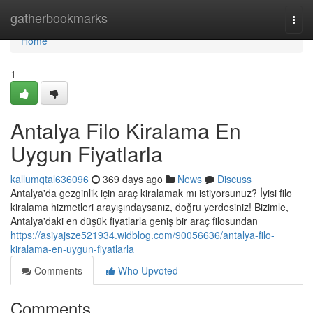
Home
gatherbookmarks
Togg
navi
Home
1
Antalya Filo Kiralama En
Uygun Fiyatlarla
kallumqtal636096
369 days ago
News
Discuss
Antalya'da gezginlik için araç kiralamak mı istiyorsunuz? İyisi filo
kiralama hizmetleri arayışındaysanız, doğru yerdesiniz! Bizimle,
Antalya'daki en düşük fiyatlarla geniş bir araç filosundan
https://asiyajsze521934.widblog.com/90056636/antalya-filo-
kiralama-en-uygun-fiyatlarla
Comments
Who Upvoted
Comments