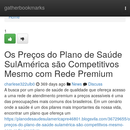
Home
gatherbookmarks
To
na
Home
1
Os Preços do Plano de Saúde
SulAmérica são Competitivos
Mesmo com Rede Premium
charlese322ulb0
369 days ago
News
Discuss
A busca por um plano de saúde de qualidade que ofereça acesso
a uma rede de atendimento premium a preços acessíveis é uma
das preocupações mais comuns dos brasileiros. Em um cenário
onde a saúde é um dos pilares mais importantes da nossa vida,
encontrar um plano que ofereça um
https://planodesaudesulamericapre46801.blogsvila.com/36729655/o
preços-do-plano-de-saúde-sulamérica-são-competitivos-mesmo-