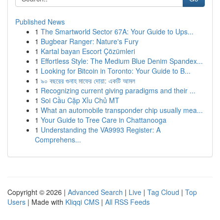
Published News
1
The Smartworld Sector 67A: Your Guide to Ups...
1
Bugbear Ranger: Nature's Fury
1
Kartal bayan Escort Çözümleri
1
Effortless Style: The Medium Blue Denim Spandex...
1
Looking for Bitcoin in Toronto: Your Guide to B...
1
৯০ বছরের গুনাহ মাফের দোয়া: একটি আমল
1
Recognizing current giving paradigms and their ...
1
Soi Cầu Cặp Xỉu Chủ MT
1
What an automobile transponder chip usually mea...
1
Your Guide to Tree Care in Chattanooga
1
Understanding the VA9993 Register: A
Comprehens...
Copyright © 2026 |
Advanced Search
|
Live
|
Tag Cloud
|
Top
Users
| Made with
Kliqqi CMS
|
All RSS Feeds