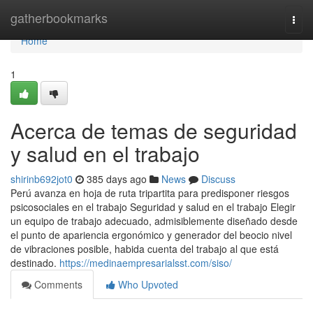
Home
gatherbookmarks
Togg
navi
Home
1
Acerca de temas de seguridad
y salud en el trabajo
shirinb692jot0
385 days ago
News
Discuss
Perú avanza en hoja de ruta tripartita para predisponer riesgos
psicosociales en el trabajo Seguridad y salud en el trabajo Elegir
un equipo de trabajo adecuado, admisiblemente diseñado desde
el punto de apariencia ergonómico y generador del beocio nivel
de vibraciones posible, habida cuenta del trabajo al que está
destinado.
https://medinaempresarialsst.com/siso/
Comments
Who Upvoted