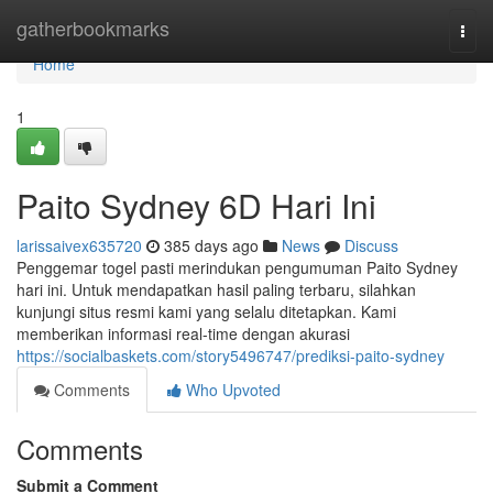
Home
gatherbookmarks
Togg
navi
Home
1
Paito Sydney 6D Hari Ini
larissaivex635720
385 days ago
News
Discuss
Penggemar togel pasti merindukan pengumuman Paito Sydney
hari ini. Untuk mendapatkan hasil paling terbaru, silahkan
kunjungi situs resmi kami yang selalu ditetapkan. Kami
memberikan informasi real-time dengan akurasi
https://socialbaskets.com/story5496747/prediksi-paito-sydney
Comments
Who Upvoted
Comments
Submit a Comment