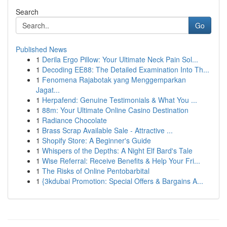
Search
Go
Published News
1
Derila Ergo Pillow: Your Ultimate Neck Pain Sol...
1
Decoding EE88: The Detailed Examination Into Th...
1
Fenomena Rajabotak yang Menggemparkan
Jagat...
1
Herpafend: Genuine Testimonials & What You ...
1
88m: Your Ultimate Online Casino Destination
1
Radiance Chocolate
1
Brass Scrap Available Sale - Attractive ...
1
Shopify Store: A Beginner's Guide
1
Whispers of the Depths: A Night Elf Bard's Tale
1
Wise Referral: Receive Benefits & Help Your Fri...
1
The Risks of Online Pentobarbital
1
{3kdubai Promotion: Special Offers & Bargains A...