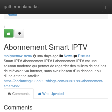
Home
gatherbookmarks
Togg
navi
Home
1
Abonnement Smart IPTV
mollyoetm418286
386 days ago
News
Discuss
Smart IPTV Abonnement IPTV L’abonnement IPTV est une
solution moderne qui permet de regarder des milliers de chaînes
de télévision via Internet, sans avoir besoin d’un décodeur ou
d’une antenne satellite.
https://declancngk935539.ziblogs.com/36361786/abonnement-
smart-iptv
Comments
Who Upvoted
Comments