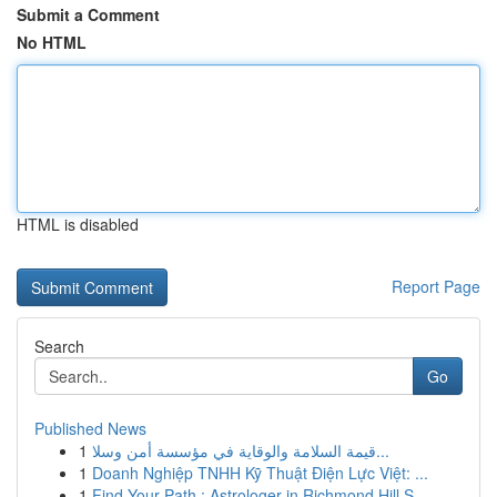
Submit a Comment
No HTML
HTML is disabled
Report Page
Search
Go
Published News
1
قيمة السلامة والوقاية في مؤسسة أمن وسلا...
1
Doanh Nghiệp TNHH Kỹ Thuật Điện Lực Việt: ...
1
Find Your Path : Astrologer in Richmond Hill S...