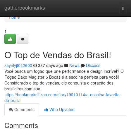
Home
gatherbookmarks
Togg
navi
Home
1
O Top de Vendas do Brasil!
zaynlyjt042600
387 days ago
News
Discuss
Você busca um fogão que une performance e design incrível? O
Fogão Dako Magister 5 Bocas é a escolha perfeita para você!
Considerado o top de vendas, ele conquista o coração dos
brasileiros com sua
https://bookmarkcitizen.com/story19910114/a-escolha-favorita-
do-brasil
Comments
Who Upvoted
Comments