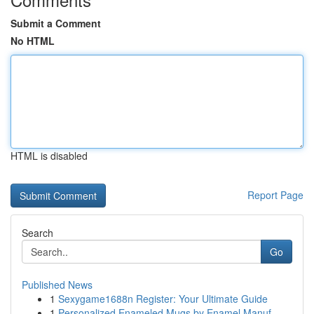
Submit a Comment
No HTML
HTML is disabled
Report Page
Search
Go
Published News
1
Sexygame1688n Register: Your Ultimate Guide
1
Personalized Enameled Mugs by Enamel Manuf...