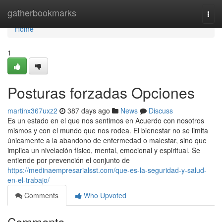
Home
gatherbookmarks
Togg
navi
Home
1
Posturas forzadas Opciones
martinx367uxz2
387 days ago
News
Discuss
Es un estado en el que nos sentimos en Acuerdo con nosotros
mismos y con el mundo que nos rodea. El bienestar no se limita
únicamente a la abandono de enfermedad o malestar, sino que
implica un nivelación físico, mental, emocional y espiritual. Se
entiende por prevención el conjunto de
https://medinaempresarialsst.com/que-es-la-seguridad-y-salud-
en-el-trabajo/
Comments
Who Upvoted
Comments