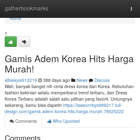
Home
gatherbookmarks
Togg
navi
Home
1
Gamis Adem Korea Hits Harga
Murah!
albiekyia912219
388 days ago
News
Discuss
Wah, banyak banget nih cinta dress korea dari Korea. Kebutuhan
fashion kekinian selalu memperbarui trend terbaru, dan Dress
Korea Terbaru adalah salah satu pilihan yang favorit. Untungnya
sekarang, kamu bisa dapetin
https://lawsonrbys989217.full-
design.com/gamis-adem-korea-hits-harga-murah-78525222
Comments
Who Upvoted
Comments