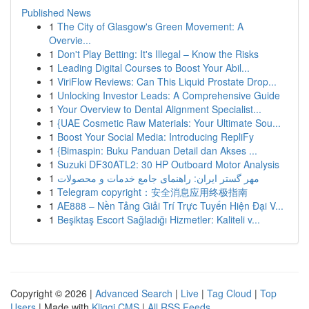
Published News
1
The City of Glasgow's Green Movement: A
Overvie...
1
Don't Play Betting: It's Illegal – Know the Risks
1
Leading Digital Courses to Boost Your Abil...
1
ViriFlow Reviews: Can This Liquid Prostate Drop...
1
Unlocking Investor Leads: A Comprehensive Guide
1
Your Overview to Dental Alignment Specialist...
1
{UAE Cosmetic Raw Materials: Your Ultimate Sou...
1
Boost Your Social Media: Introducing RepliFy
1
{Bimaspin: Buku Panduan Detail dan Akses ...
1
Suzuki DF30ATL2: 30 HP Outboard Motor Analysis
1
مهر گستر ایران: راهنمای جامع خدمات و محصولات
1
Telegram copyright：安全消息应用终极指南
1
AE888 – Nền Tảng Giải Trí Trực Tuyến Hiện Đại V...
1
Beşiktaş Escort Sağladığı Hizmetler: Kaliteli v...
Copyright © 2026 |
Advanced Search
|
Live
|
Tag Cloud
|
Top
Users
| Made with
Kliqqi CMS
|
All RSS Feeds