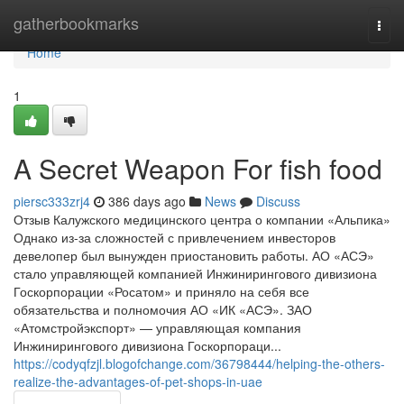
Home
gatherbookmarks
Togg
navi
Home
1
A Secret Weapon For fish food
piersc333zrj4
386 days ago
News
Discuss
Отзыв Калужского медицинского центра о компании «Альпика»
Однако из-за сложностей с привлечением инвесторов
девелопер был вынужден приостановить работы. АО «АСЭ»
стало управляющей компанией Инжинирингового дивизиона
Госкорпорации «Росатом» и приняло на себя все
обязательства и полномочия АО «ИК «АСЭ». ЗАО
«Атомстройэкспорт» — управляющая компания
Инжинирингового дивизиона Госкорпораци...
https://codyqfzjl.blogofchange.com/36798444/helping-the-others-
realize-the-advantages-of-pet-shops-in-uae