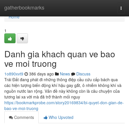
Home
gatherbookmarks
Togg
navi
Home
1
Danh gia khach quan ve bao
ve moi truong
1o890xvt9
386 days ago
News
Discuss
Trái Đất đang phát đi những thông điệp cầu cứu cấp bách qua
các hiện tượng biến động khí hậu gay gắt, ô nhiễm không khí và
nguồn nước lan rộng. Vấn đề này không còn là câu chuyện của
tương lai xa vời mà đã trở thành mối nguy
https://bookmarkprobe.com/story20169834/bi-quyet-don-gian-de-
bao-ve-moi-truong
Comments
Who Upvoted