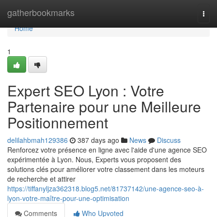
Home
gatherbookmarks
Togg
navi
Home
1
Expert SEO Lyon : Votre
Partenaire pour une Meilleure
Positionnement
delilahbmah129386
387 days ago
News
Discuss
Renforcez votre présence en ligne avec l'aide d'une agence SEO
expérimentée à Lyon. Nous, Experts vous proposent des
solutions clés pour améliorer votre classement dans les moteurs
de recherche et attirer
https://tiffanyljza362318.blog5.net/81737142/une-agence-seo-à-
lyon-votre-maître-pour-une-optimisation
Comments
Who Upvoted