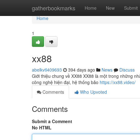
Home
gatherbookmarks
Home
New
Submit
Home
1
xx88
abelkvtl409693
394 days ago
News
Discuss
Giới thiệu chung về XX88 XX88 là một trong những nhà 
công nghệ hiện đại, hệ thống bảo
https://xx88.video/
Comments
Who Upvoted
Comments
Submit a Comment
No HTML