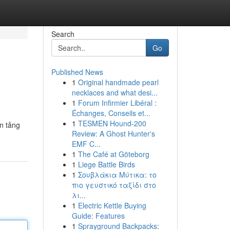
Search
Go
Published News
1
Original handmade pearl
necklaces and what desi...
1
Forum Infirmier Libéral :
Échanges, Conseils et...
1
TESMEN Hound-200
ền tảng
Review: A Ghost Hunter's
EMF C...
1
The Café at Göteborg
1
Liege Battle Birds
1
Σουβλάκια Μύτικα: το
πιο γευστικό ταξίδι στο
λι...
1
Electric Kettle Buying
Guide: Features
1
Sprayground Backpacks: