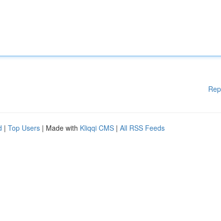
Rep
d
|
Top Users
| Made with
Kliqqi CMS
|
All RSS Feeds