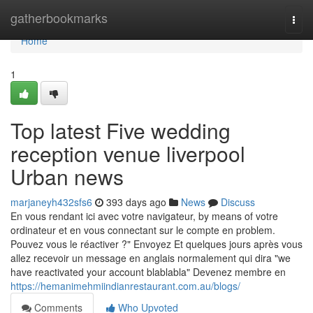
Home
gatherbookmarks
Togg
navi
Home
1
Top latest Five wedding
reception venue liverpool
Urban news
marjaneyh432sfs6
393 days ago
News
Discuss
En vous rendant ici avec votre navigateur, by means of votre
ordinateur et en vous connectant sur le compte en problem.
Pouvez vous le réactiver ?" Envoyez Et quelques jours après vous
allez recevoir un message en anglais normalement qui dira "we
have reactivated your account blablabla" Devenez membre en
https://hemanimehmiindianrestaurant.com.au/blogs/
Comments
Who Upvoted