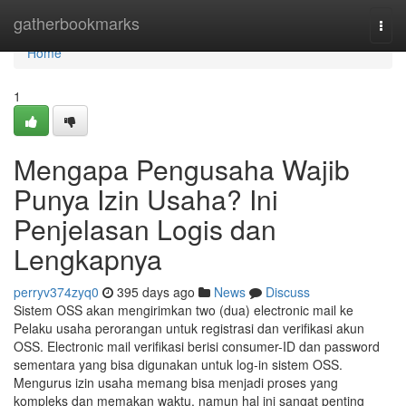
Home
gatherbookmarks
Togg
navi
Home
1
Mengapa Pengusaha Wajib
Punya Izin Usaha? Ini
Penjelasan Logis dan
Lengkapnya
perryv374zyq0
395 days ago
News
Discuss
Sistem OSS akan mengirimkan two (dua) electronic mail ke
Pelaku usaha perorangan untuk registrasi dan verifikasi akun
OSS. Electronic mail verifikasi berisi consumer-ID dan password
sementara yang bisa digunakan untuk log-in sistem OSS.
Mengurus izin usaha memang bisa menjadi proses yang
kompleks dan memakan waktu, namun hal ini sangat penting