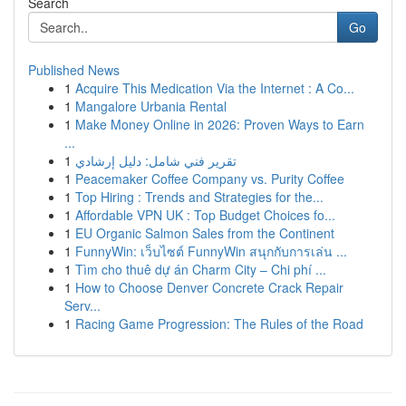
Search
Go
Published News
1
Acquire This Medication Via the Internet : A Co...
1
Mangalore Urbania Rental
1
Make Money Online in 2026: Proven Ways to Earn
...
1
تقرير فني شامل: دليل إرشادي
1
Peacemaker Coffee Company vs. Purity Coffee
1
Top Hiring : Trends and Strategies for the...
1
Affordable VPN UK : Top Budget Choices fo...
1
EU Organic Salmon Sales from the Continent
1
FunnyWin: เว็บไซต์ FunnyWin สนุกกับการเล่น ...
1
Tìm cho thuê dự án Charm City – Chi phí ...
1
How to Choose Denver Concrete Crack Repair
Serv...
1
Racing Game Progression: The Rules of the Road