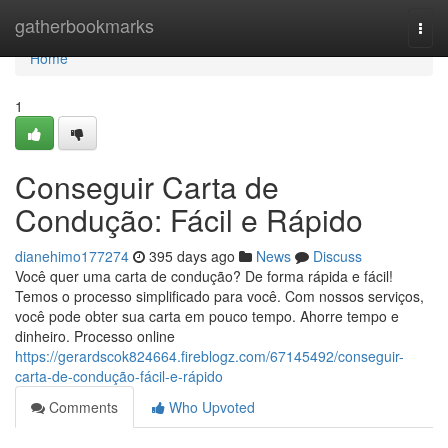
Home
gatherbookmarks
Togg
navi
Home
1
Conseguir Carta de
Condução: Fácil e Rápido
dianehimo177274
395 days ago
News
Discuss
Você quer uma carta de condução? De forma rápida e fácil!
Temos o processo simplificado para você. Com nossos serviços,
você pode obter sua carta em pouco tempo. Ahorre tempo e
dinheiro. Processo online
https://gerardscok824664.fireblogz.com/67145492/conseguir-
carta-de-condução-fácil-e-rápido
Comments
Who Upvoted