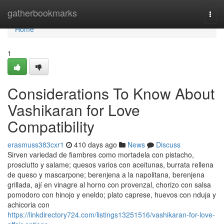
Home
gatherbookmarks
Togg
navi
Home
1
Considerations To Know About
Vashikaran for Love
Compatibility
erasmuss383cxr1
410 days ago
News
Discuss
Sirven variedad de fiambres como mortadela con pistacho,
prosciutto y salame; quesos varios con aceitunas, burrata rellena
de queso y mascarpone; berenjena a la napolitana, berenjena
grillada, ají en vinagre al horno con provenzal, chorizo con salsa
pomodoro con hinojo y eneldo; plato caprese, huevos con nduja y
achicoria con
https://linkdirectory724.com/listings13251516/vashikaran-for-love-