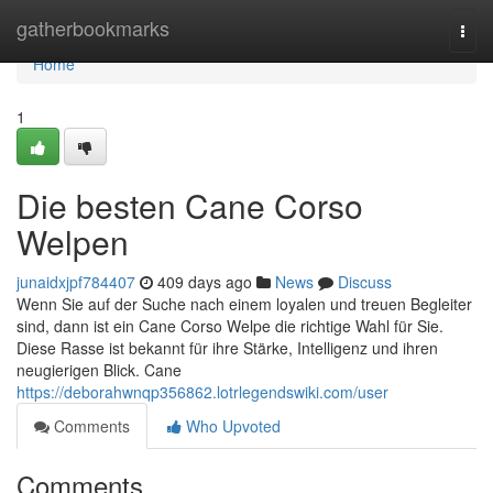
Home
gatherbookmarks
Togg
navi
Home
1
Die besten Cane Corso
Welpen
junaidxjpf784407
409 days ago
News
Discuss
Wenn Sie auf der Suche nach einem loyalen und treuen Begleiter
sind, dann ist ein Cane Corso Welpe die richtige Wahl für Sie.
Diese Rasse ist bekannt für ihre Stärke, Intelligenz und ihren
neugierigen Blick. Cane
https://deborahwnqp356862.lotrlegendswiki.com/user
Comments
Who Upvoted
Comments